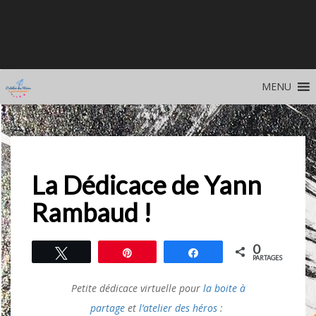
Skip
to
Université Populaire des Savoirs & Savoir-faire
content
MENU
La Dédicace de Yann
Rambaud !
0
Tweetez
Épingle
Partagez
PARTAGES
Petite dédicace virtuelle pour
la boite à
partage
et
l’atelier des héros
: