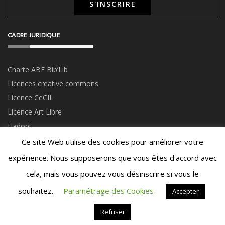
CADRE JURIDIQUE
Charte ABF Bib’Li
b
Licences creative commons
Licence CeCIL
Licence Art Libre
Hadopi
Ce site Web utilise des cookies pour améliorer votre
expérience. Nous supposerons que vous êtes d'accord avec
cela, mais vous pouvez vous désinscrire si vous le
souhaitez.
Paramétrage des Cookies
Accepter
© COPYRIGHT 2020 -
LATELIERDESHEROS.FR
- TOUS DROITS RÉSERVÉS -
CONTACTEZ-NOUS
-
POLITIQUE DE CONFIDENTIALITÉ
Refuser